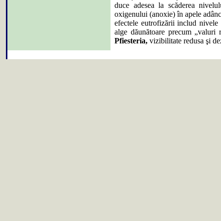
duce adesea la scăderea nivelul
oxigenului (anoxie) în apele adânc
efectele eutrofizării includ nivel
alge dăunătoare precum „valuri ro
Pfiesteria,
vizibilitate redusa şi d