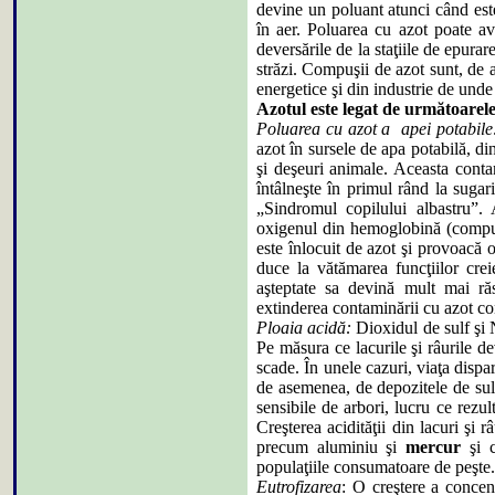
devine un poluant atunci când este
în aer. Poluarea cu azot poate av
deversările de la staţiile de epurar
străzi. Compuşii de azot sunt, de 
energetice şi din industrie de unde
Azotul este legat de următoarel
Poluarea cu azot a apei potabile
azot în sursele de apa potabilă, din
şi deşeuri animale. Aceasta conta
întâlneşte în primul rând la sugar
„Sindromul copilului albastru”. 
oxigenul din hemoglobină (compus
este înlocuit de azot şi provoacă 
duce la vătămarea funcţiilor crei
aşteptate sa devină mult mai răs
extinderea contaminării cu azot co
Ploaia acidă:
Dioxidul de sulf ş
Pe măsura ce lacurile şi râurile d
scade. În unele cazuri, viaţa dispa
de asemenea, de depozitele de sulf 
sensibile de arbori, lucru ce rezult
Creşterea acidităţii din lacuri şi
precum aluminiu şi
mercur
şi c
populaţiile consumatoare de peşte.
Eutrofizarea
: O creştere a concent