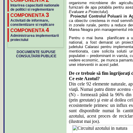
COMPONENTA
organisme microbiene din agricult
Intarirea capacitatii nationale
furnizarii de apa potabila pentru as
de politici si reglementare
Evaluare a Proiectului
).
3
COMPONENTA
Proiectul Controlul Poluarii in Ag
ca obiectiv cresterea in mod semnifica
Activitati de informare,
constientizare si replicare
in zonele rurale, pentru a reduce dev
4
Marea Neagra prin managementul integ
COMPONENTA
Administrarea implementarii
Pentru o mai buna planificare a unei
proiectului
national, a fost demarat un proiect
judetului Calarasi pentru implementa
mentionata, care solicita solutii ur
DOCUMENTE SUPUSE
populatiei – predominant in varsta, 
CONSULTARII PUBLICE
vedere economic, pe munca pamantulu
unei interventii in acest judet.
De ce trebuie să fim îngrijoraţi
Ce este Azotul
?
Din cele 92 elemente naturale, ap
viaţă
. Numai patru dintre acestea 
(N) - formează până la 96% din 
(prin greutate) şi este al doilea 
ecosistemele primesc un influx ese
sunt disponibile numai în cantit
azotului, acest proces de recic
(ilustrat mai jos).