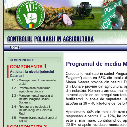
Home
Home
COMPONENTE
Programul de mediu M
1
COMPONENTA
Activitati la nivelul judetului
Cercetarile realizate in cadrul Prog
Calarasi
Program
”) arata ca 58% din totalul 
1.1
-
Managementul gunoiului de
Marea Neagra provine din bazinul Dun
grajd
din Dunare provine din agricultura, 
1.2
-
Promovarea practicilor
din industrie. Romania are cea mai mar
agricole ecologice
intrucat apele de pe intregul sau teri
1.3
-
Managementul integrat al
fertilizatori in apele de suprafata
incintei indiguite Boianu-
Sticleanu
azot/an si 39 – 40 kilo-tone de fosfor
1.4
-
Restaurare ecologica in
incinta indiguita Calarasi -
Aproximativ 44% din totalul de azot (
Raul
responsabile pentru 11 – 12%, iar indu
1.5
-
Monitorizarea calitatii apei si
este si mai mare, contribuind cu ap
solului
20,6% si apele reziduale municipale
2