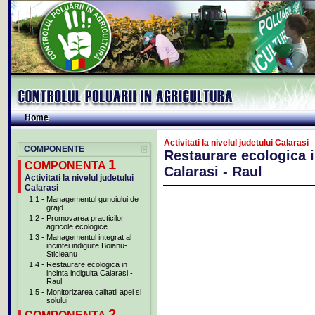
Home
Home
Activitati la nivelul judetului Calarasi
COMPONENTE
Restaurare ecologica i
1
COMPONENTA
Calarasi - Raul
Activitati la nivelul judetului
Calarasi
1.1
-
Managementul gunoiului de
grajd
1.2
-
Promovarea practicilor
agricole ecologice
1.3
-
Managementul integrat al
incintei indiguite Boianu-
Sticleanu
1.4
-
Restaurare ecologica in
incinta indiguita Calarasi -
Raul
1.5
-
Monitorizarea calitatii apei si
solului
2