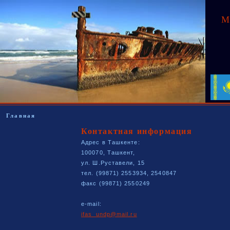
М
Главная
Контактная информация
Адрес в Ташкенте:
100070, Ташкент,
ул. Ш.Руставели, 15
тел. (99871) 2553934, 2540847
факс (99871) 2550249
e-mail:
ifas_undp@mail.ru