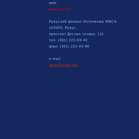
web:
www.aral.uz
Нукуский филиал Исполкома МФСА:
142000, Нукус,
проспект Дослык гузары, 111
тел. (361) 222-89-40
факс (361) 222-90-96
e-mail:
faral@uznet.net