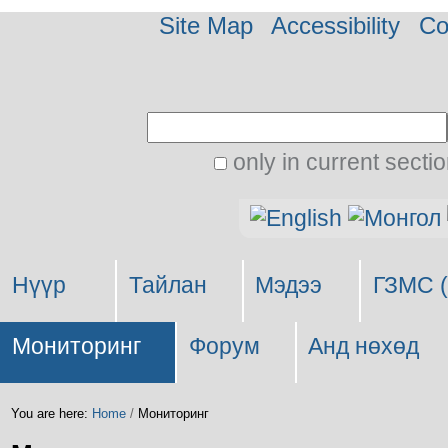
Site Map
Accessibility
Co
Search Site
only in current secti
Advanced
Personal
Search…
tools
Нүүр
Тайлан
Мэдээ
ГЗМС (
Мониторинг
Форум
Анд нөхөд
You are here:
Home
/
Мониторинг