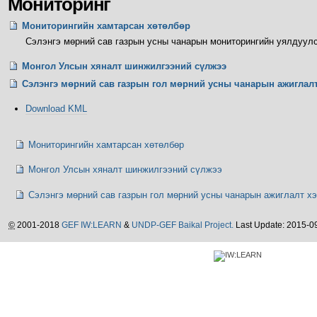
Мониторинг
Мониторингийн хамтарсан хөтөлбөр
Сэлэнгэ мөрний сав газрын усны чанарын мониторингийн уялдуул
Монгол Улсын хяналт шинжилгээний сүлжээ
Сэлэнгэ мөрний сав газрын гол мөрний усны чанарын ажиглал
Document
Download KML
Actions
Navigation
Мониторингийн хамтарсан хөтөлбөр
Монгол Улсын хяналт шинжилгээний сүлжээ
Сэлэнгэ мөрний сав газрын гол мөрний усны чанарын ажиглалт х
©
2001-2018
GEF IW:LEARN
&
UNDP-GEF Baikal Project.
Last Update: 2015-0