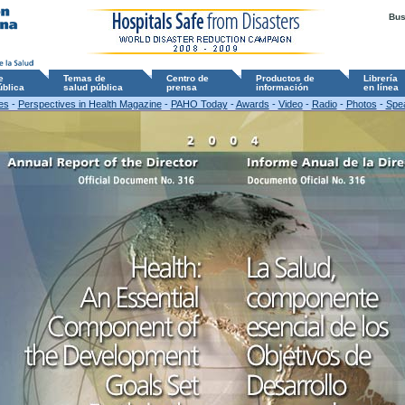
Bu
e
Temas de
Centro de
Productos de
Librería
ública
salud pública
prensa
información
en línea
es
-
Perspectives in Health Magazine
-
PAHO Today
-
Awards
-
Video
-
Radio
-
Photos
-
Spe