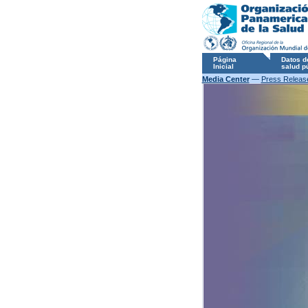
Página
Datos d
Inicial
salud p
Media Center
—
Press Releas