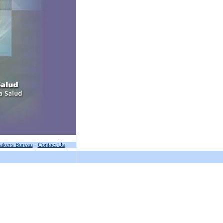
akers Bureau
-
Contact Us