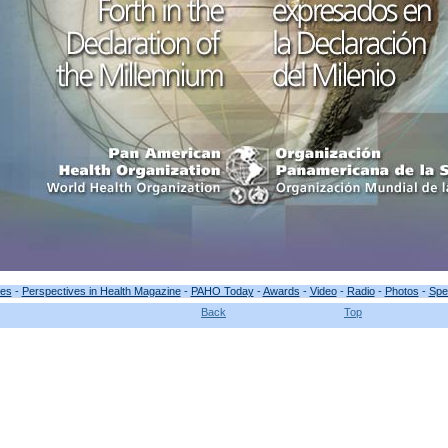
ses
-
Perspectives in Health Magazine
-
PAHO Today
-
Awards
-
Video
-
Radio
-
Photos
-
Spe
Back
Top