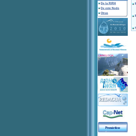
De la RIRH
De este Nodo
Otras