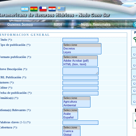
Quienes Somos
RIRH
Nodos Regionales
INFORMACION GENERAL
Título
(*)
:
Tipo de publicación
(*)
:
Formato publicación
(*)
:
Breve Descripción
(*)
:
URL Publicación
(*)
:
Autores
(*)
:
Editor
(*)
:
Fecha de publicación
(*)
:
Temática(s)
(*)
:
Idioma(s) Relevantes
(*)
:
Palabras claves
(1-5) (*)
:
Cobertura
(*)
: