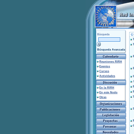
Búsqueda
Búsqueda Avanzada
Reuniones RIRH
Eventos
Cursos
Actividades
En la RIRH
En este Nodo
Otras