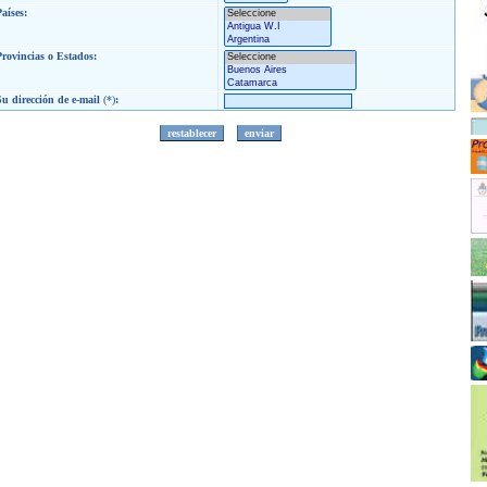
Países:
Provincias o Estados:
Su dirección de e-mail
(*)
: