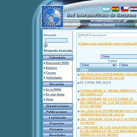
Quienes Somos
Publicaciones
Búsqueda
[Cliquee aqui para añadir nueva publicació
Búsqueda Avanzada
Cuenca
Reuniones RIRH
Eventos
Título
Cursos
2do. DIALOGO INTERAMERICANO S
Actividades
ADMINISTRACION DE AGUAS
EL CANAL DEL AGUA
En la RIRH
[TIERRAMERICA - MEDIO AMBIENTE
DESARROLLO]
En este Nodo
2DO INFORME DE LA UN SOBRE EL
Otras
DESARROLLO DE LOS RECURSOS HI
EN EL MUNDO
2do. DIALOGO INTERAMERICANO S
ADMINISTRACION DE AGUAS
2DO. INFORME GEOLOGICO ACUIFE
GUARANI
2° INFORME DE LAS NACIONES UNI
EL DESARROLLO DE LOS RECURSOS
HÍDRICOS EN EL MUNDO