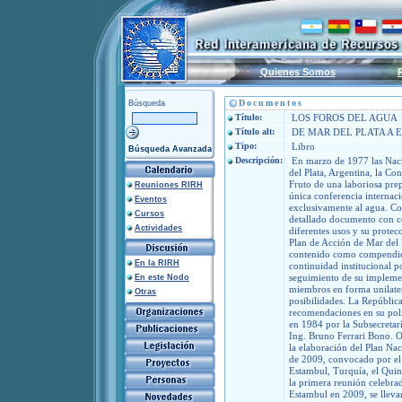
Quienes Somos
Documentos
Búsqueda
Título:
LOS FOROS DEL AGUA
Título alt:
DE MAR DEL PLATA A 
Tipo:
Libro
Búsqueda Avanzada
Descripción:
En marzo de 1977 las Naci
del Plata, Argentina, la Co
Fruto de una laboriosa prep
Reuniones RIRH
única conferencia internac
Eventos
exclusivamente al agua. Co
Cursos
detallado documento con c
Actividades
diferentes usos y su prote
Plan de Acción de Mar del 
contenido como compendio 
En la RIRH
continuidad institucional p
seguimiento de su implemen
En este Nodo
miembros en forma unilater
Otras
posibilidades. La República
recomendaciones en su polí
en 1984 por la Subsecretarí
Ing. Bruno Ferrari Bono. Ot
la elaboración del Plan Na
de 2009, convocado por el
Estambul, Turquía, el Qui
la primera reunión celebra
Estambul en 2009, se lleva