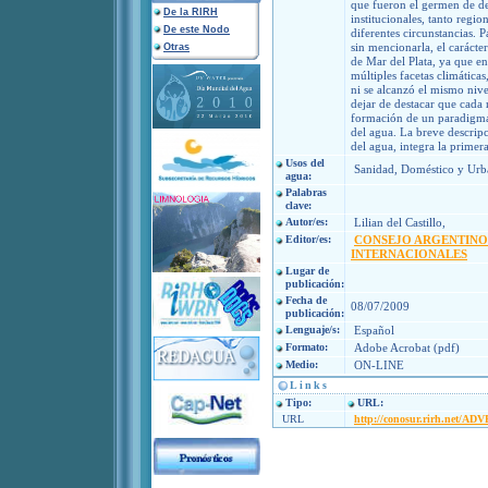
que fueron el germen de de
De la RIRH
institucionales, tanto regi
De este Nodo
diferentes circunstancias. 
sin mencionarla, el carácte
Otras
de Mar del Plata, ya que e
múltiples facetas climáticas
ni se alcanzó el mismo nive
dejar de destacar que cada 
formación de un paradigma 
del agua. La breve descripc
del agua, integra la primera
Usos del
Sanidad, Doméstico y Urb
agua:
Palabras
clave:
Autor/es:
Lilian del Castillo,
Editor/es:
CONSEJO ARGENTINO
INTERNACIONALES
Lugar de
publicación:
Fecha de
08/07/2009
publicación:
Lenguaje/s:
Español
Formato:
Adobe Acrobat (pdf)
Medio:
ON-LINE
Links
Tipo:
URL:
URL
http://conosur.rirh.net/AD