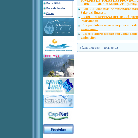
JOVENES DE TODAS LAS PROVINCIA
De la RIRH
SOBRE EL MEDIO AMBIENTE (14/10)(C
De este Nodo
CHILE: Crean plan de conservación para
Salar del Huasco ..
Otras
FORO EN DEFENSA DEL IBERÁ (10/08
(Momarandu)
Los pobladores esperan respuestas desde
varios años..
Los pobladores esperan respuestas desde
varios años..
Página 1 de 355 (Total 3542)