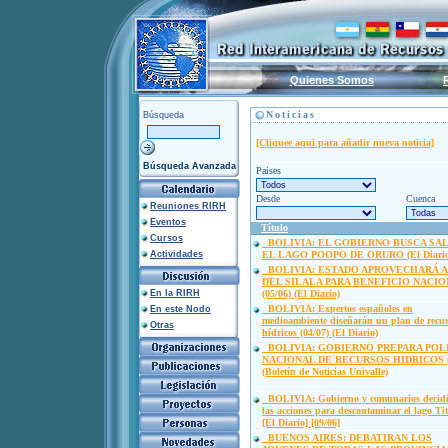
Quienes Somos
Noticias
Búsqueda
[Cliquee aqui para añadir nueva noticia]
Búsqueda Avanzada
Paises
Desde
Cuenca
Reuniones RIRH
Eventos
Título
Cursos
BOLIVIA: EL GOBIERNO BUSCA SA
Actividades
EL LAGO POOPO DE ORURO (El Diario
BOLIVIA: ESTADO APROVECHARÁ 
DEL SILALA PARA BENEFICIO NACI
En la RIRH
(05/06) (El Diario)
BOLIVIA: Expertos españoles en
En este Nodo
medioambiente diseñarán un plan de recu
Otras
hídricos (04/07) (El Diario)
BOLIVIA: GOBIERNO PREPARA POL
NACIONAL DE RECURSOS HIDRICOS (0
(Boletín de Noticias Univalle)
BOLIVIA: Gobierno y comunarios decid
las acciones para descontaminar el lago Tit
[El Diario] [09/06]
BUENOS AIRES: DEBATIRAN LOS