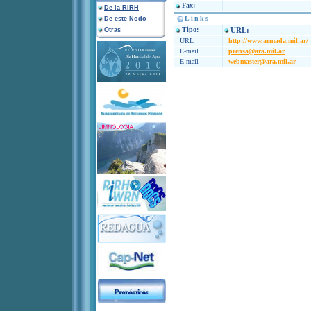
Fax:
De la RIRH
Links
De este Nodo
Tipo:
URL:
Otras
URL
http://www.armada.mil.ar/
E-mail
prensa@ara.mil.ar
E-mail
webmaster@ara.mil.ar