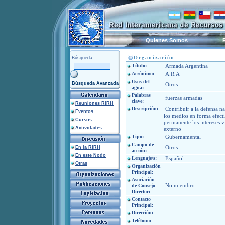
Quienes Somos
Organización
Búsqueda
Título:
Armada Argentina
Acrónimo:
A.R.A
Usos del
Búsqueda Avanzada
Otros
agua:
Palabras
fuerzas armadas
clave:
Reuniones RIRH
Descripción:
Contribuir a la defensa n
Eventos
los medios en forma efecti
Cursos
permanente los intereses vi
Actividades
externo
Tipo:
Gubernamental
Campo de
Otros
En la RIRH
acción:
En este Nodo
Lenguaje/s:
Español
Otras
Organización
Principal:
Asociación
No miembro
de Consejo
Director:
Contacto
Principal:
Dirección:
Teléfono: