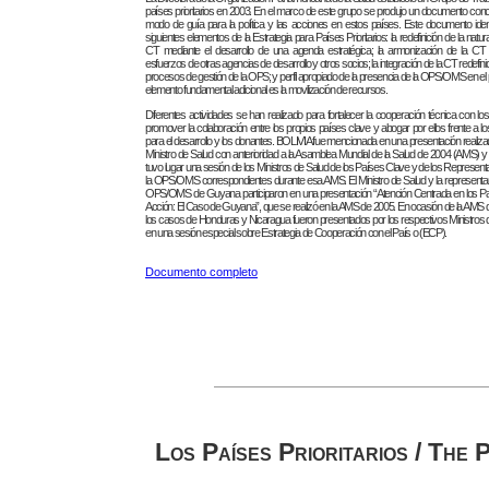
países prioritarios en 2003. En el marco de este grupo se produjo un documento conc
modo de guía para la política y las acciones en estos países. Este documento identi
siguientes elementos de la Estrategia para Países Prioritarios: la redefinición de la natur
CT mediante el desarrollo de una agenda estratégica; la armonización de la CT
esfuerzos de otras agencias de desarrollo y otros socios; la integración de la CT redefini
procesos de gestión de la OPS; y perfil apropiado de la presencia de la OPS/OMS en el 
elemento fundamental adicional es la movilización de recursos.
Diferentes actividades se han realizado para fortalecer la cooperación técnica con los
promover la colaboración entre los propios países clave y abogar por ellos frente a lo
para el desarrollo y los donantes. BOLIVIA fue mencionada en una presentación realizad
Ministro de Salud con anterioridad a la Asamblea Mundial de la Salud de 2004 (AMS) y
tuvo lugar una sesión de los Ministros de Salud de los Países Clave y de los Represent
la OPS/OMS correspondientes durante esa AMS. El Ministro de Salud y la representan
OPS/OMS de Guyana participaron en una presentación “Atención Centrada en los P
Acción: El Caso de Guyana”, que se realizó en la AMS de 2005. En ocasión de la AMS d
los casos de Honduras y Nicaragua fueron presentados por los respectivos Ministros 
en una sesión especial sobre Estrategia de Cooperación con el País o (ECP).
Documento completo
Los Países Prioritarios / The 