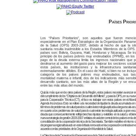
Países Priori
Los “Países Prioritarios”, son aquellos que fueron menci
especialmente en el Plan Estratégico de la Organización Paname
de la Salud (OPS) 2003-2007, debido al hecho de que la sit
sanitaria resulta inadmisible a los Estados Miembros de la OPS.
países son: Bolivia, Guyana, Haití, Honduras y Nicaragua. Se tra
principio de los países pobres muy endeudados (PPME), en los 
pago de la deuda externa limita los ingresos nacionales que p
destinarse al aumento del gasto para mejorar los sectores social
estos países, las instituciones y la infraestructura sanitari
extremadamente débiles. En el caso de Haití, si bien no se incluy
categoría de los países pobres muy endeudados, sus tas
mortalidad materna e infantil, dos de los indicadores más sensibl
desarrollo sanitario, son las más altas de la Región y se encu
entre las más altas del mundo.
Quizás más que en los otros países de la Región, estos países necesitan avanzar en 
del cumplimiento de los “Objetivos de Desarrollo del Milenio”, y para la OPS, en su nu
para la Cooperación Técnica (CT), el foco es trabajar con estos países en el Aborda
Agenda Inconclusa. Esto se refiere a la necesidad de liquidar la deuda acumulada en 
términos de problemas de salud para los cuales la tecnología aplicada a larga escala ac
en cuanto a los problemas de salud para lo cual existe tecnología aplicada a gran esc
deuda que consecuentemente refleja brechas injustas y evitables en la salud y el biene
nueva estrategia de gestión 2003-2007 enfatiza el carácter central de los países en la def
consolidación de la cooperación técnica de la Secretaría. También redefine el mismo 
de programa regional basado en este énfasis renovado en la cooperación centrada en el
acuerdo con las prioridades de la Organización Mundial de la Salud.
La Directora de la Organización Panamericana de la Salud estableció un Grupo de Trab