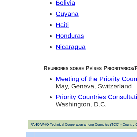
Bolivia
Guyana
Haiti
Honduras
Nicaragua
Reuniones sobre Países Prioritarios/
Meeting of the Priority Coun
May, Geneva, Switzerland
Priority Countries Consulta
Washington, D.C.
PAHO/WHO Technical Cooperation among Countries (TCC)
-
Country 