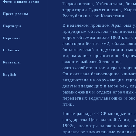
Фото и видео архив
Таджикистана, Узбекистана, боль
территории Туркменистана, Кырг
Пресс-релизы
Республики и юг Казахстана
В недалеком прошлом Арал был 
Партнёры
природным объектом - солоноват
морем объемом около 1000 км3 с
Персонал
акватории 60 тыс.км2, обладающ
биологической продуктивностью 
События
миром живых организмов. Водое
важное рыбохозяйственное,
Контакты
охотохозяйственное и транспортн
Он оказывал благотворное климат
English
воздействие на окружающие терр
дельты впадающих в море рек, с
размножения и отдыха огромных 
перелетных водоплавающих и ок
птиц.
После распада СССР молодые нез
государства Центральной Азии, н
1992г,. несмотря на экономически
прилагают значительные усилия 