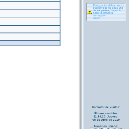
Para ver los datos macro-
económicos de cada uno
de los países, haga clic
sobre la bandera
correspon-
diente.
Contador de visitas:
Últimos cambios:
11:34:20, Jueves,
08 de Abril de 2010
Usuarios únicos: