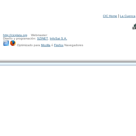
|
CIC Home
La Cuenca
http://cicplata.org
Webmaster:
Diseño y programación:
SZINET
,
InfoSat S.A.
Optimizado para
Mozilla
ó
Firefox
Navegadores