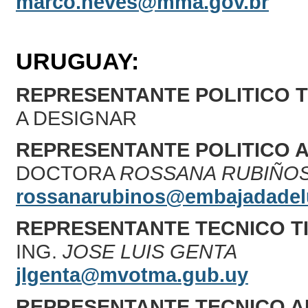
marco.neves@mma.gov.br
URUGUAY:
REPRESENTANTE POLITICO T
A DESIGNAR
REPRESENTANTE POLITICO 
DOCTORA
ROSSANA RUBIÑO
rossanarubinos@embajadadel
REPRESENTANTE TECNICO T
ING.
JOSE LUIS GENTA
jlgenta@mvotma.gub.uy
REPRESENTANTE TECNICO A