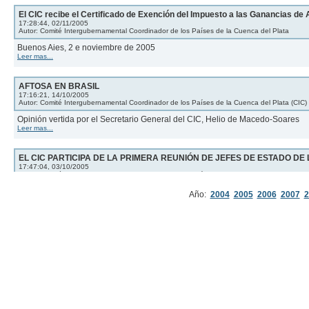
El CIC recibe el Certificado de Exención del Impuesto a las Ganancias de 
17:28:44, 02/11/2005
Autor: Comité Intergubernamental Coordinador de los Países de la Cuenca del Plata
Buenos Aies, 2 e noviembre de 2005
Leer mas...
AFTOSA EN BRASIL
17:16:21, 14/10/2005
Autor: Comité Intergubernamental Coordinador de los Países de la Cuenca del Plata (CIC)
Opinión vertida por el Secretario General del CIC, Helio de Macedo-Soares
Leer mas...
EL CIC PARTICIPA DE LA PRIMERA REUNIÓN DE JEFES DE ESTADO 
17:47:04, 03/10/2005
Autor: Comité Intergubernamental Coordinador de los Países de la Cuenca del Plata (CIC)
28, 29 y 30 de septiembre de 2005
Año:
2004
2005
2006
2007
2
Leer mas...
COOPERACIÓN TÉCNICA DE IBGE PARA EL MAPA DIGITAL
16:00:42, 26/09/2005
Autor: Comité Intergubernamental Coordinador de los Países de la Cuenca del Plata
Buenos Aires, 23 de septiembre de 2005
Leer mas...
NEW ORLEANS