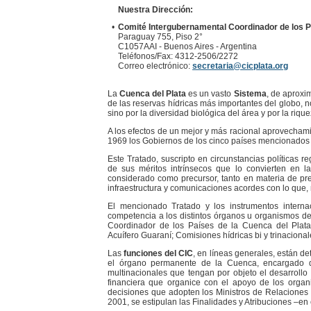
Nuestra Dirección:
•
Comité Intergubernamental Coordinador de los Pa
Paraguay 755, Piso 2°
C1057AAI - Buenos Aires - Argentina
Teléfonos/Fax: 4312-2506/2272
Correo electrónico:
secretaria@cicplata.org
La
Cuenca del Plata
es un vasto
Sistema
, de aproxi
de las reservas hídricas más importantes del globo, n
sino por la diversidad biológica del área y por la riqu
A los efectos de un mejor y más racional aprovechamie
1969 los Gobiernos de los cinco países mencionados 
Este Tratado, suscripto en circunstancias políticas 
de sus méritos intrínsecos que lo convierten en la
considerado como precursor, tanto en materia de p
infraestructura y comunicaciones acordes con lo que
El mencionado Tratado y los instrumentos interna
competencia a los distintos órganos u organismos d
Coordinador de los Países de la Cuenca del Plat
Acuífero Guaraní; Comisiones hídricas bi y trinacionale
Las
funciones del CIC
, en líneas generales, están de
el órgano permanente de la Cuenca, encargado d
multinacionales que tengan por objeto el desarrollo 
financiera que organice con el apoyo de los organi
decisiones que adopten los Ministros de Relaciones 
2001, se estipulan las Finalidades y Atribuciones –en e