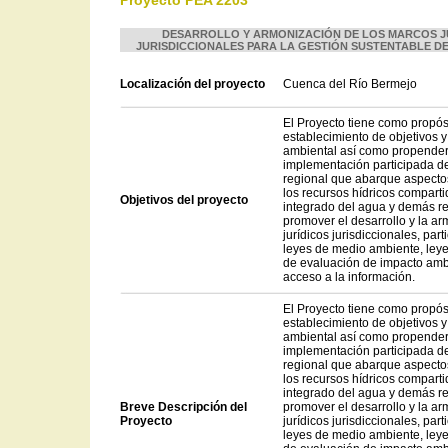
Proyecto PEA 2203
DESARROLLO Y ARMONIZACIÓN DE LOS MARCOS J
JURISDICCIONALES PARA LA GESTIÓN SUSTENTABLE D
Localización del proyecto
Cuenca del Río Bermejo
El Proyecto tiene como propós
establecimiento de objetivos 
ambiental así como propender 
implementación participada de
regional que abarque aspectos
los recursos hídricos comparti
Objetivos del proyecto
integrado del agua y demás r
promover el desarrollo y la a
jurídicos jurisdiccionales, part
leyes de medio ambiente, ley
de evaluación de impacto ambi
acceso a la información.
El Proyecto tiene como propós
establecimiento de objetivos 
ambiental así como propender 
implementación participada de
regional que abarque aspectos
los recursos hídricos comparti
integrado del agua y demás r
Breve Descripción del
promover el desarrollo y la a
Proyecto
jurídicos jurisdiccionales, part
leyes de medio ambiente, ley