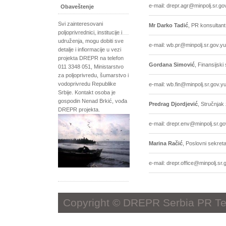
e-mail: drepr.agr@minpolj.sr.go
Obaveštenje
Svi zainteresovani
Mr Darko Tadić
, PR konsultant
poljoprivrednici, institucije i
udruženja, mogu dobiti sve
e-mail: wb.pr@minpolj.sr.gov.yu
detalje i infiormacije u vezi
projekta DREPR na telefon
Gordana Simović
, Finansijski
011 3348 051, Ministarstvo
za poljoprivredu, šumarstvo i
vodoprivredu Republike
e-mail: wb.fin@minpolj.sr.gov.y
Srbije. Kontakt osoba je
gospodin Nenad Brkić, vođa
Predrag Djordjević
, Stručnjak
DREPR projekta.
e-mail: drepr.env@minpolj.sr.go
Marina Račić
, Poslovni sekret
e-mail: drepr.office@minpolj.sr.
Copyright © DREPR Serbia PR T