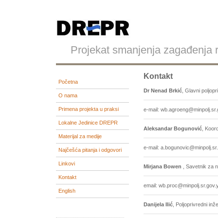
Projekat smanjenja zagađenja re
Kontakt
Početna
Dr Nenad Brkić
, Glavni poljopr
O nama
Primena projekta u praksi
e-mail: wb.agroeng@minpolj.sr.
Lokalne Jedinice DREPR
Aleksandar Bogunović
, Koor
Materijal za medije
e-mail: a.bogunovic@minpolj.sr
Najčešća pitanja i odgovori
Linkovi
Mirjana Bowen
, Savetnik za 
Kontakt
email: wb.proc@minpolj.sr.gov.
English
Danijela Ilić
, Poljoprivredni inž