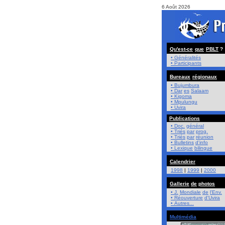
6 Août 2026
Qu'est-ce
que
PBLT
?
• Généralités
• Participants
Bureaux
régionaux
• Bujumbura
• Dar
es
Salaam
• Kigoma
• Mpulungu
• Uvira
Publications
• Doc.
général
• Triés
par
prog.
• Triés
par
réunion
• Bulletins
d'info
• Lexique
bilingue
Calendrier
1998
|
1999
|
2000
Gallerie
de
photos
• J.
Mondiale
de
l'Env.
• Réouverture
d'Uvira
• Autres...
Multimédia