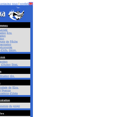
contactez
nous
|
english
ammes
versité
ation
Env.
ation
tion
iques
de
Pêche
mentation
ioéconomie
d'Info.
Géog.
ssus
ention
.
d'Action
Strat.
n
dination
rég.
s
ndiale
de
l'Env.
t
Nyanza
vations
d'Uvira
stration
sources
du
projet
les
.
.
.