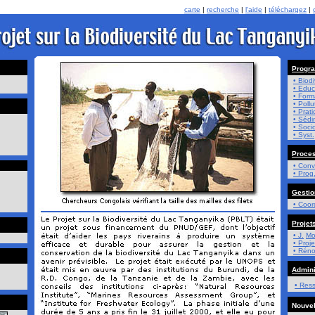
carte
|
recherche
|
l'aide
|
téléchargez
|
Progr
• Biodi
• Educ
• Form
• Pollu
• Prat
• Sédi
• Soc
• Syst.
Proce
• Conv
• Prog
Gestio
• Coor
Projet
• J.
Mo
• Proje
• Réno
Admini
• Res
Nouvel