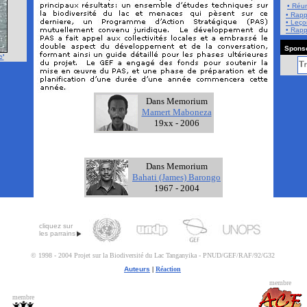
• Réu
•
Rapp
• Leço
• Rap
Sponso
c'
Dans Memorium
Mamert Maboneza
19xx - 2006
Dans Memorium
Bahati (James) Barongo
1967 - 2004
cliquez sur
les parrains
© 1998 - 2004 Projet sur la Biodiversité du Lac Tanganyika - PNUD/GEF/RAF/92/G32
Auteurs
|
Réaction
membre
membre