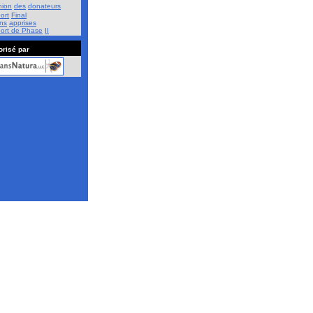
nion
des
donateurs
ort
Final
ns
apprises
port
de
Phase
II
risé par