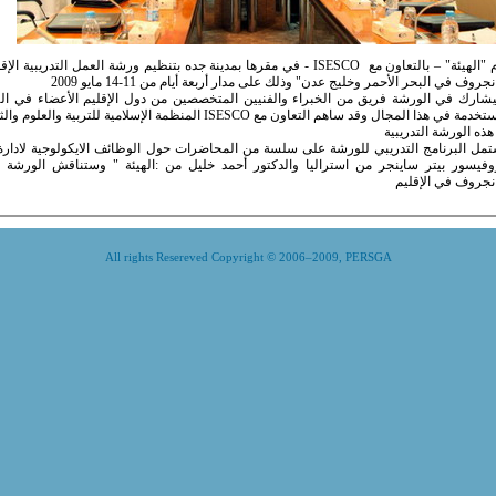
تقوم "الهيئة" – بالتعاون مع ISESCO - في مقرها بمدينة جده بتنظيم ورشة العمل
نجروف في البحر الأحمر وخليج عدن" وذلك على مدار أربعة أيام من 11-14 مايو 2009
شارك في الورشة فريق من الخبراء والفنيين المتخصصين من دول الإقليم الأعضاء في اله
المستخدمة في هذا المجال وقد ساهم التعاون مع ISESCO المنظمة
ذه الورشة التدريبية
مل البرنامج التدريبي للورشة على سلسة من المحاضرات حول الوظائف الايكولوجية لادارة 
وفيسور بيتر ساينجر من استراليا والدكتور أحمد خليل من :الهيئة " وستناقش الورشة كاف
نجروف في الإقليم
All rights Resereved Copyright © 2006–2009, PERSGA