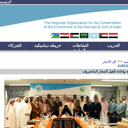
الرئيسيه
التدريب
النشاطات
خريطه ديناميكيه
الشركاء
والبرامج
>>
يه
كل الاخبار
11/05/
ة وإعادة تأهيل أشجار المانجروف