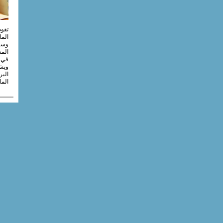
الما
وسي
في ه
ويشت
البر
الما