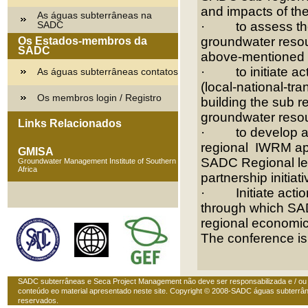
and impacts of th
As águas subterrâneas na
SADC
·
to assess th
groundwater resou
Os Estados-membros da
SADC
above-mentioned 
·
to initiate a
As águas subterrâneas contatos
(local-national-tra
Os membros login / Registro
building the sub r
groundwater reso
Links Relacionados
·
to develop a
regional IWRM app
GMISA
SADC Regional leve
Groundwater Management Institute of Southern
Africa
partnership initia
·
Initiate act
through which SADC
regional economic
The conference is
SADC subterrâneas e Seca Project Management não deve ser responsabilizada e / ou
conteúdo eo material apresentado neste site. Copyright © 2008-SADC águas subterrân
reservados.