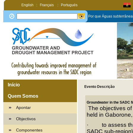
English
:
Français
:
Portugués
Por que Águas subterrânea
Início
Evento Descrição
Quem Somos
Groundwater in the SADC IW
Apontar
The objectives o
held in Gaborone,
Objectivos
·
to assess t
Componentes
SADC sub-region\\\