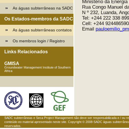
Ministério da Energia
Rua Congo Manuel d
As águas subterrâneas na SADC
N º 232, Luanda, Ang
Tel: +244 222 338 89
Os Estados-membros da SADC
Cell: +244 92448659
Email
pauloemilio_p
As águas subterrâneas contatos
Os membros login / Registro
Links Relacionados
GMISA
Groundwater Management Institute of Southern
Africa
SADC subterrâneas e Seca Project Management não deve ser responsabilizada e / ou r
conteúdo eo material apresentado neste site. Copyright © 2008-SADC águas subterrânea
reservados.