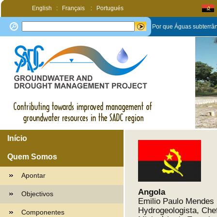
English
:
Français
:
Portugués
Por que Águas subterrâ
Início
Quem Somos
Apontar
Angola
Objectivos
Emilio Paulo Mendes
Hydrogeologista, Che
Componentes