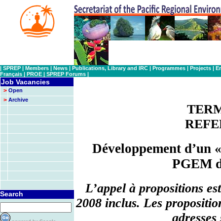
|
SPREP
|
Members
|
News
|
Publications, Library and IRC
|
Programmes
|
Projects
|
E
Français
|
PROE
|
SPREP Forums
|
Job Vacancies
>
Open
>
Archive
TERM
REFE
Développement d’un « 
PGEM d
L’appel à propositions es
Search
2008 inclus. Les propositi
adresses 