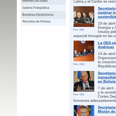
Informes de Audio
Latina y el Caribe se re
Galería Fotográfica
Secretario
caminar h
Boletines Electrónicos
sostenibl
Recortes de Prensa
19 de abril
Energía y 
Foto: OEA
Insulza pi
especial hincapié en las 
La OEA cel
Américas
14 de abri
Organizaci
la creación
Foto: OEA
República
Secretari
tranquilid
en Bolivia
7 de abril -
y la socied
Foto: OEA
Cortes De
funciones adecuadament
Secretario
Misión de