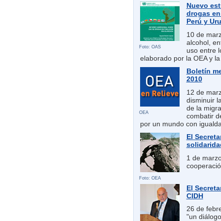
Nuevo est
drogas en 
Perú y Ur
10 de marzo
alcohol, en
Foto: OAS
uso entre 
elaborado por la OEA y l
Boletín m
2010
12 de marz
disminuir 
de la migr
OEA
combatir de
por un mundo con igualda
El Secreta
solidarida
1 de marzo
cooperació
Foto: OEA
El Secreta
CIDH
26 de febre
"un diálog