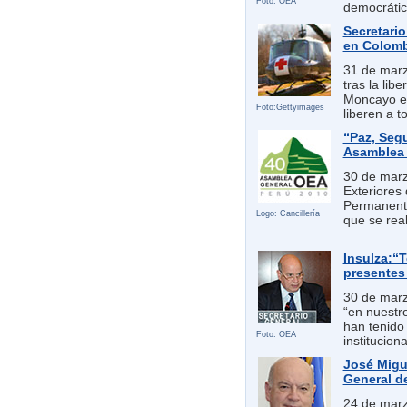
Foto: OEA
democrátic
Secretari
en Colomb
31 de marz
tras la lib
Moncayo e 
Foto:Gettyimages
liberen a t
“Paz, Seg
Asamblea 
30 de marz
Exteriores 
Permanente
Logo: Cancillería
que se real
Insulza:“
presentes 
30 de marz
“en nuestro
han tenido
Foto: OEA
institucion
José Migue
General d
24 de marz