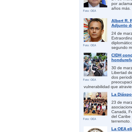
por aclama
años más.
Foto: OEA
Albert R. 
Adjunto d
24 de marz
Extraordin
diplomátic
Foto: OEA
segundo ma
CIDH cond
hondureñ
30 de marz
Libertad d
dos period
Foto: OEA
preocupaci
vulnerabilidad que atravie
La Diáspor
23 de marz
asociacion
Canadá, Fr
del Caribe 
Foto: OEA
terremoto.
La OEA eli