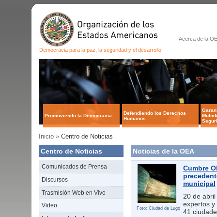
Acerca de la O
Democracia para la paz, la seguridad y el desarrollo
Garan
Defendiendo los Derechos
Promoviendo la Democracia
Multid
Humanos
Segur
Inicio »
Centro de Noticias
Centro de Noticias
Noticias de la OEA
Comunicados de Prensa
Cumbre OE
precedent
Discursos
municipal
Trasmisión Web en Vivo
20 de abril
expertos y
Video
Foto: Ciudad de Lugo
41 ciudade