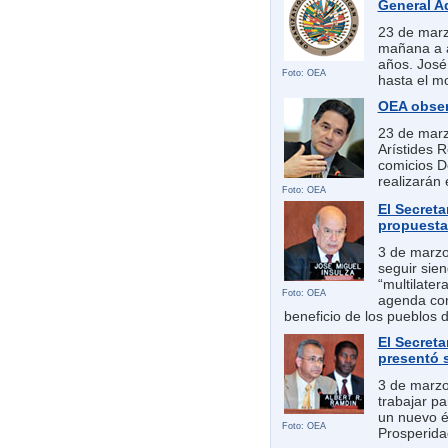
General A
23 de marz
mañana a a
años. José
Foto: OEA
hasta el m
OEA obser
23 de marz
Arístides 
comicios D
realizarán e
Foto: OEA
El Secret
propuesta
3 de marzo 
seguir sien
“multilate
Foto: OEA
agenda com
beneficio de los pueblos 
El Secreta
presentó s
3 de marzo
trabajar pa
un nuevo én
Foto: OEA
Prosperida