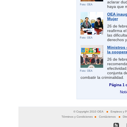
aclarar dud
Foto: OEA
haya que m
OEA inaug
Mujer
26 de febre
reafirma e
las dificul
Foto: OEA
derechos y 
Ministros 
la coopera
26 de febre
recomendac
efectividad
Foto: OEA
conjunta de
combatir la criminalidad.
Página 1
Noti
© Copyright 2010 OEA
Empleos y P
Términos y Condiciones
Contáctenos
Dir