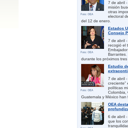
7 de abril 
misión bus
otras impo
Foto: OEA
electoral d
del 12 de enero.
Estados U
Consejo P
7 de abril
recogió el 
Embajador 
Foto: OEA
Barrantes.
durante los próximos tre
Estudio de
extraconti
7 de abril 
creciente”
políticas m
Foto: OEA
Colombia, 
Guatemala y México han 
OEA desta
profundiz
6 de abril 
que los co
tranquilid