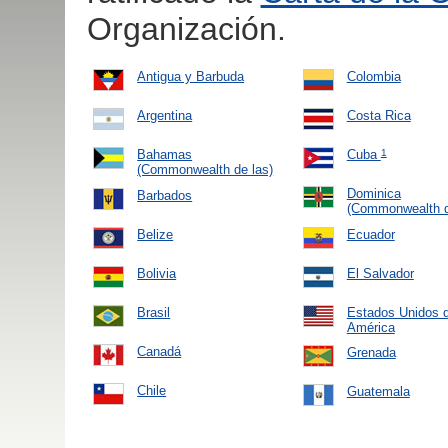
Organización.
Antigua y Barbuda
Colombia
Argentina
Costa Rica
Bahamas
Cuba
1
(Commonwealth de las)
Dominica
Barbados
(Commonwealth 
Belize
Ecuador
Bolivia
El Salvador
Brasil
Estados Unidos 
América
Canadá
Grenada
Chile
Guatemala