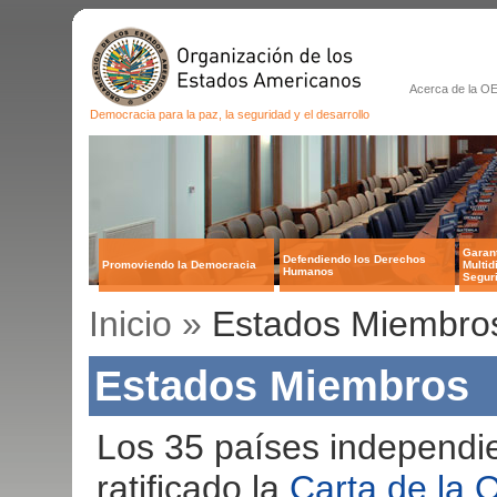
Acerca de la O
Democracia para la paz, la seguridad y el desarrollo
Garan
Defendiendo los Derechos
Promoviendo la Democracia
Multid
Humanos
Segur
Inicio »
Estados Miembro
Estados Miembros
Los 35 países independi
ratificado la
Carta de la 