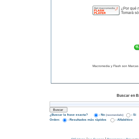
¿Por qué n
Tomará só
Macromedia y Flash son Marcas 
Buscar en B
¿Buscar la frase exacta?
- No
- Si
(recomendado)
Orden:
- Resultados más rápidos
- Alfabético