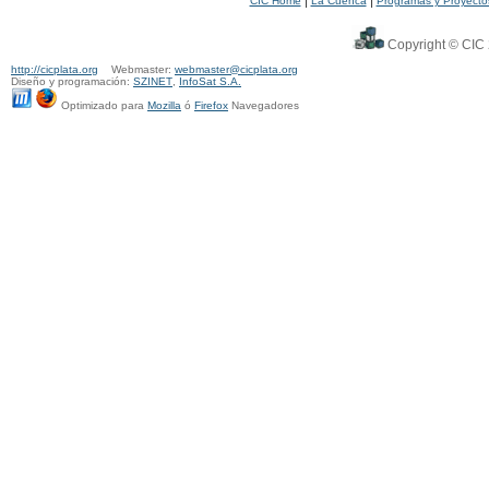
|
|
CIC Home
La Cuenca
Programas y Proyecto
Copyright © CIC 
http://cicplata.org
Webmaster:
webmaster@cicplata.org
Diseño y programación:
SZINET
,
InfoSat S.A.
Optimizado para
Mozilla
ó
Firefox
Navegadores