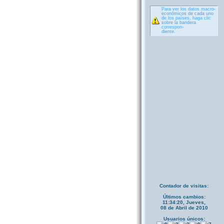
Para ver los datos macro-
económicos de cada uno
de los países, haga clic
sobre la bandera
correspon-
diente.
Contador de visitas:
Últimos cambios:
11:34:20, Jueves,
08 de Abril de 2010
Usuarios únicos: